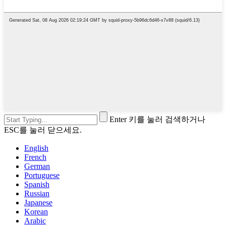
Enter 키를 눌러 검색하거나
ESC를 눌러 닫으세요.
English
French
German
Portuguese
Spanish
Russian
Japanese
Korean
Arabic